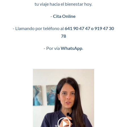
tu viaje hacia el bienestar hoy.
-
Cita
Online
- Llamando por teléfono al
641 90 47 47
o
919 47 30
78
- Por vía
WhatsApp
.